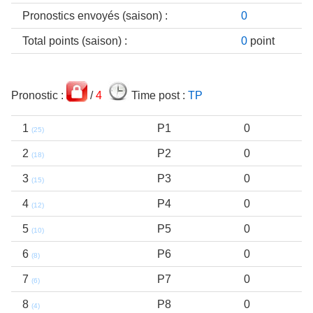
Pronostics envoyés (saison) :
0
Total points (saison) :
0
point
Pronostic :
/
4
Time post :
TP
1
P1
0
(25)
2
P2
0
(18)
3
P3
0
(15)
4
P4
0
(12)
5
P5
0
(10)
6
P6
0
(8)
7
P7
0
(6)
8
P8
0
(4)