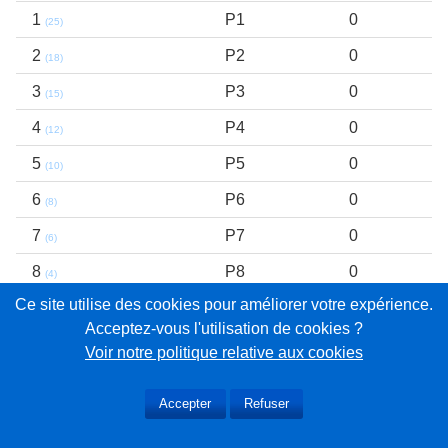
1
P1
0
(25)
2
P2
0
(18)
3
P3
0
(15)
4
P4
0
(12)
5
P5
0
(10)
6
P6
0
(8)
7
P7
0
(6)
8
P8
0
(4)
Ce site utilise des cookies pour améliorer votre expérience.
Pole
P9
0
(5)
Acceptez-vous l'utilisation de cookies ?
Point gagné :
0
Voir notre politique relative aux cookies
Pilote bien placé :
0
Accepter
Refuser