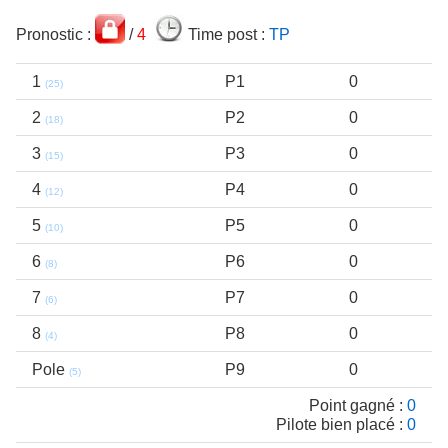
Pronostic :
/
4
Time post :
TP
1
P1
0
(25)
2
P2
0
(18)
3
P3
0
(15)
4
P4
0
(12)
5
P5
0
(10)
6
P6
0
(8)
7
P7
0
(6)
8
P8
0
(4)
Pole
P9
0
(5)
Point gagné :
0
Pilote bien placé :
0