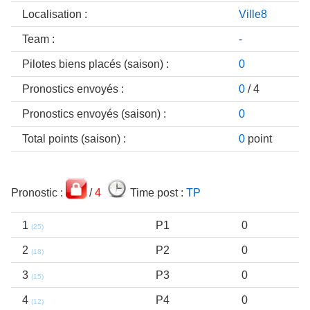
Localisation :
Ville8
Team :
-
Pilotes biens placés (saison) :
0
Pronostics envoyés :
0
/ 4
Pronostics envoyés (saison) :
0
Total points (saison) :
0
point
Pronostic :
/
4
Time post :
TP
1
P1
0
(25)
2
P2
0
(18)
3
P3
0
(15)
4
P4
0
(12)