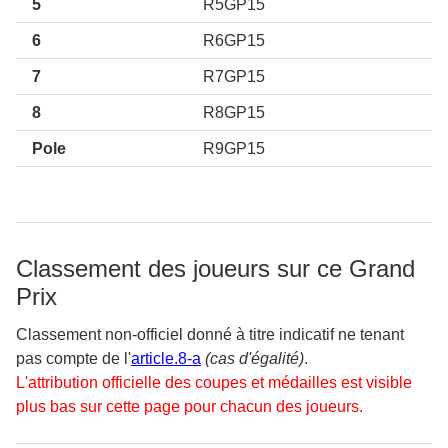
5
R5GP15
6
R6GP15
7
R7GP15
8
R8GP15
Pole
R9GP15
Classement des joueurs sur ce Grand
Prix
Classement non-officiel donné à titre indicatif ne tenant
pas compte de l'
article.8-a
(cas d'égalité)
.
L'attribution officielle des coupes et médailles est visible
plus bas sur cette page pour chacun des joueurs.