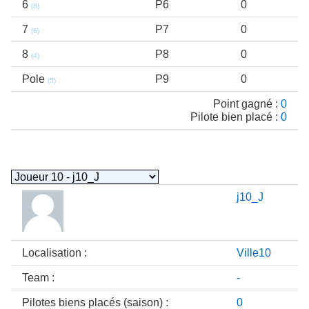
6
P6
0
(8)
7
P7
0
(6)
8
P8
0
(4)
Pole
P9
0
(5)
Point gagné :
0
Pilote bien placé :
0
j10_J
Localisation :
Ville10
Team :
-
Pilotes biens placés (saison) :
0