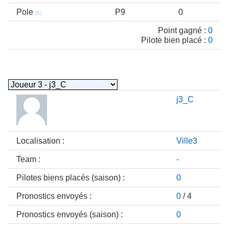
Pole
P9
0
(5)
Point gagné :
0
Pilote bien placé :
0
j3_C
Localisation :
Ville3
Team :
-
Pilotes biens placés (saison) :
0
Pronostics envoyés :
0
/ 4
Pronostics envoyés (saison) :
0