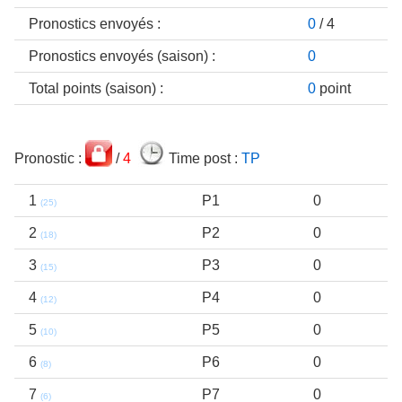
Pronostics envoyés :
0
/ 4
Pronostics envoyés (saison) :
0
Total points (saison) :
0
point
Pronostic :
/
4
Time post :
TP
1
P1
0
(25)
2
P2
0
(18)
3
P3
0
(15)
4
P4
0
(12)
5
P5
0
(10)
6
P6
0
(8)
7
P7
0
(6)