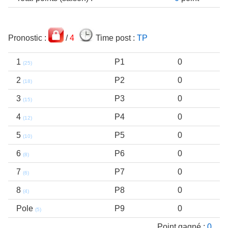
Pronostic :
/
4
Time post :
TP
1
P1
0
(25)
2
P2
0
(18)
3
P3
0
(15)
4
P4
0
(12)
5
P5
0
(10)
6
P6
0
(8)
7
P7
0
(6)
8
P8
0
(4)
Pole
P9
0
(5)
Point gagné :
0