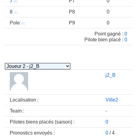
7
P7
0
(6)
8
P8
0
(4)
Pole
P9
0
(5)
Point gagné :
0
Pilote bien placé :
0
j2_B
Localisation :
Ville2
Team :
-
Pilotes biens placés (saison) :
0
Pronostics envoyés :
0
/ 4